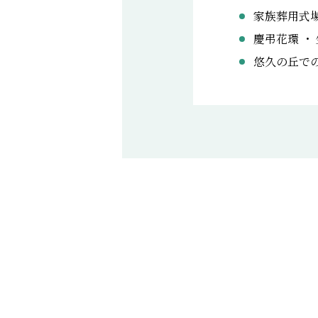
家族葬用式
慶弔花環 ・
悠久の丘で