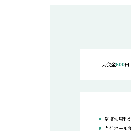
入会金
800
円
祭壇使用料
当社ホール